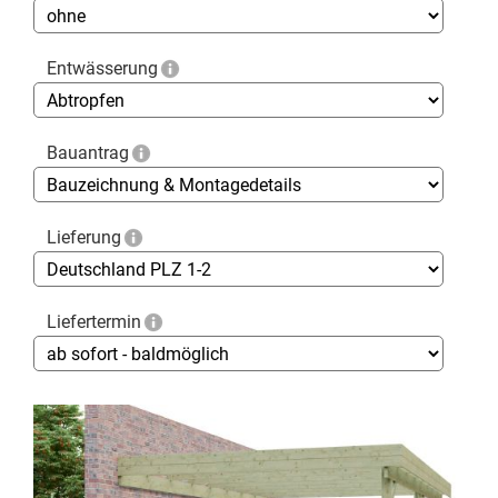
Entwässerung
Bauantrag
Lieferung
Liefertermin
Skip
to
the
end