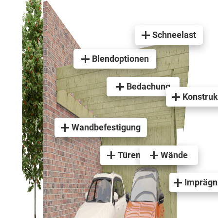
Schneelast
Blendoptionen
Bedachung
Konstruk
Wandbefestigung
Türen & Fenster
Wände
Imprägn