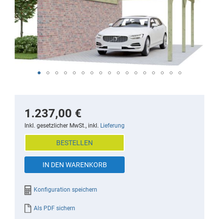
of
the
images
gallery
Skip
to
the
1.237,00 €
beginning
Inkl. gesetzlicher MwSt., inkl.
Lieferung
of
BESTELLEN
the
images
IN DEN WARENKORB
gallery
Konfiguration speichern
Als PDF sichern