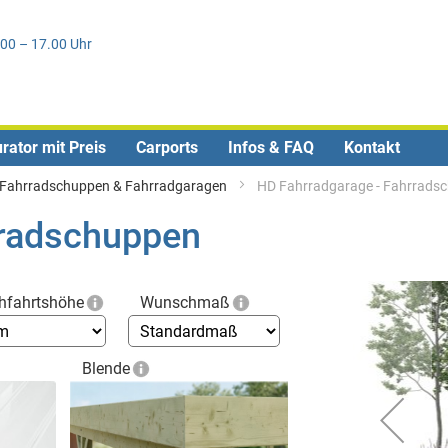
Direkt
1
zum
.00 – 17.00 Uhr
Inhalt
rator mit Preis
Carports
Infos & FAQ
Kontakt
Fahrradschuppen & Fahrradgaragen
HD Fahrradgarage - Fahrrads
rradschuppen
Skip
hfahrtshöhe
Wunschmaß
to
the
end
Blende
of
the
images