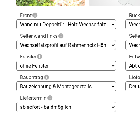
Front
Rüc
Seitenwand links
Seit
Fenster
Entw
Bauantrag
Lief
Liefertermin