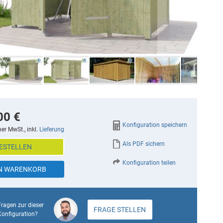
00 €
Konfiguration speichern
her MwSt., inkl.
Lieferung
Als PDF sichern
ESTELLEN
Konfiguration teilen
EN WARENKORB
Fragen zur dieser
FRAGE STELLEN
Konfiguration?