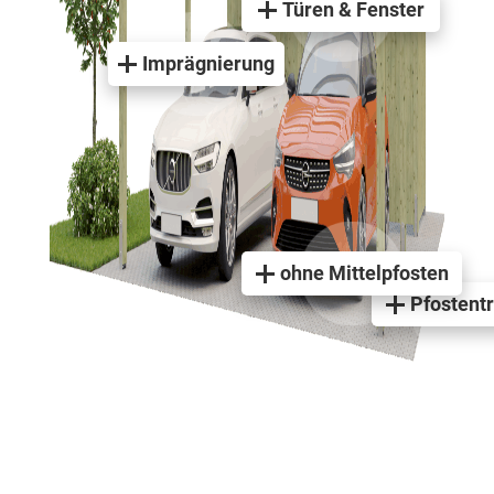
Türen & Fenster
Imprägnierung
ohne Mittelpfosten
Pfostent