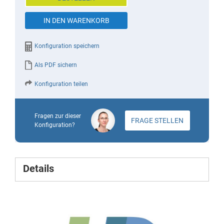
images
IN DEN WARENKORB
gallery
Konfiguration speichern
Als PDF sichern
Konfiguration teilen
Fragen zur dieser
FRAGE STELLEN
Konfiguration?
Details