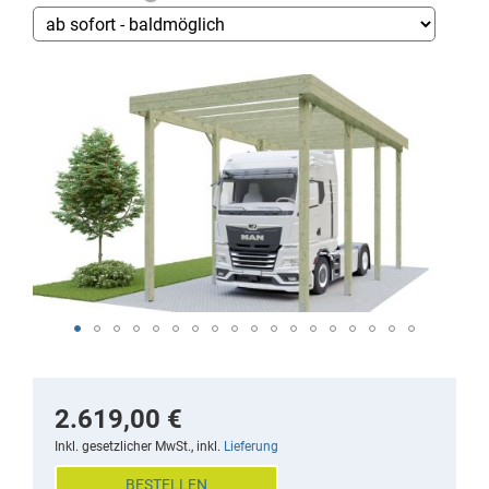
Skip
to
the
end
of
the
images
gallery
Skip
to
the
2.619,00 €
beginning
Inkl. gesetzlicher MwSt., inkl.
Lieferung
of
BESTELLEN
the