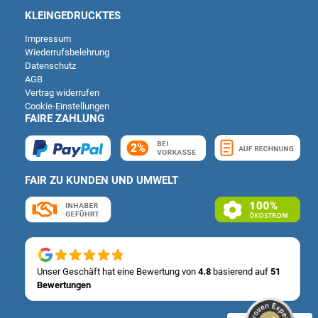
KLEINGEDRUCKTES
Impressum
Wiederrufsbelehrung
Datenschutz
AGB
Vertrag widerrufen
Cookie-Einstellungen
FAIRE ZAHLUNG
FAIR ZU KUNDEN UND UMWELT
Kundenbewertungen und Erfahrungen zu
Deutsche Carportfabrik GmbH & Co. KG
SEHR GUT
%
100
Unser Geschäft hat eine Bewertung von
4.8
basierend auf
51
Bewertungen
Empfehlungen auf
ProvenExpert.com
5,00
/
4,83